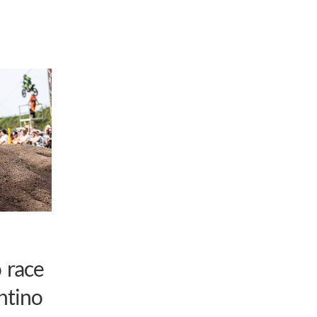
o race
ntino