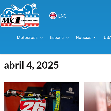
ENG
Motocross
España
Noticias
US
abril 4, 2025