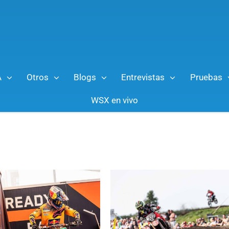
A
Otros
Blogs
Entrevistas
Pruebas
WSX en vivo