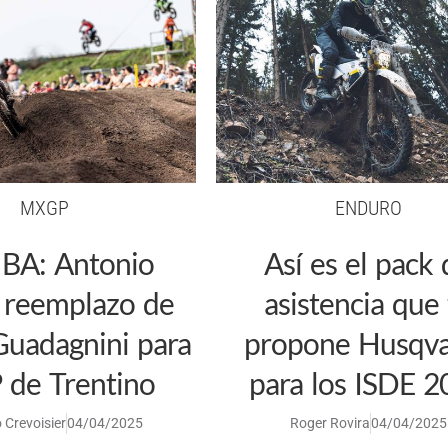
MXGP
ENDURO
A: Antonio
Así es el pack 
i reemplazo de
asistencia que 
Guadagnini para
propone Husqv
 de Trentino
para los ISDE 2
 Crevoisier
04/04/2025
Roger Rovira
04/04/2025