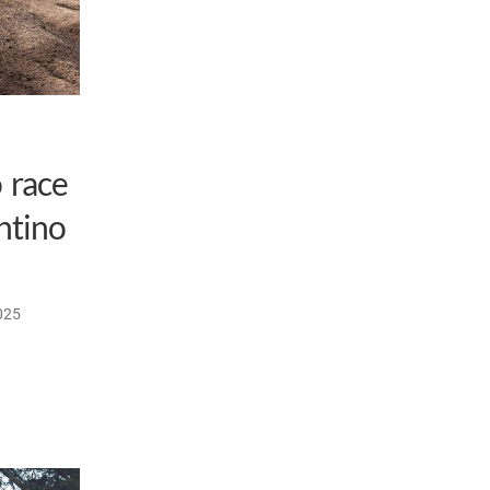
o race
ntino
025