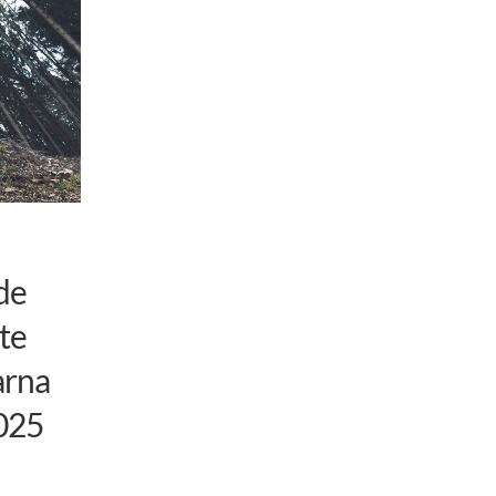
de
te
arna
025