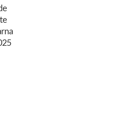
de
te
arna
025