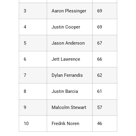
3
Aaron Plessinger
69
4
Justin Cooper
69
5
Jason Anderson
67
6
Jett Lawrence
66
7
Dylan Ferrandis
62
8
Justin Barcia
61
9
Malcolm Stewart
57
10
Fredrik Noren
46