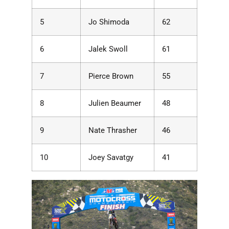
5
Jo Shimoda
62
6
Jalek Swoll
61
7
Pierce Brown
55
8
Julien Beaumer
48
9
Nate Thrasher
46
10
Joey Savatgy
41