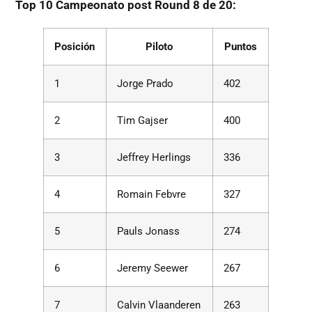
Top 10 Campeonato post Round 8 de 20:
Posición
Piloto
Puntos
1
Jorge Prado
402
2
Tim Gajser
400
3
Jeffrey Herlings
336
4
Romain Febvre
327
5
Pauls Jonass
274
6
Jeremy Seewer
267
7
Calvin Vlaanderen
263