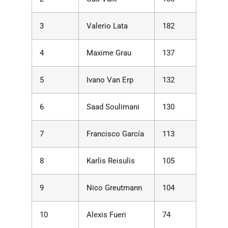
3
Valerio Lata
182
4
Maxime Grau
137
5
Ivano Van Erp
132
6
Saad Soulimani
130
7
Francisco García
113
8
Karlis Reisulis
105
9
Nico Greutmann
104
10
Alexis Fueri
74