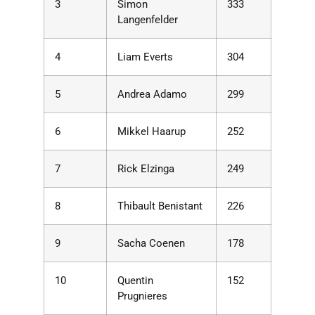
3
Simon
333
Langenfelder
4
Liam Everts
304
5
Andrea Adamo
299
6
Mikkel Haarup
252
7
Rick Elzinga
249
8
Thibault Benistant
226
9
Sacha Coenen
178
10
Quentin
152
Prugnieres