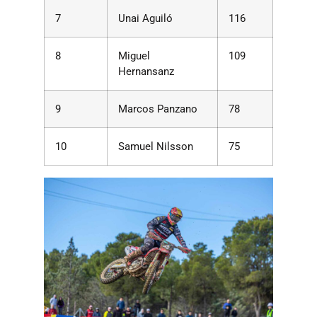
7
Unai Aguiló
116
8
Miguel
109
Hernansanz
9
Marcos Panzano
78
10
Samuel Nilsson
75