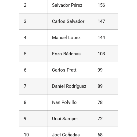
2
Salvador Pérez
156
3
Carlos Salvador
147
4
Manuel López
144
5
Enzo Bádenas
103
6
Carlos Pratt
99
7
Daniel Rodríguez
89
8
Ivan Polvillo
78
9
Unai Samper
72
10
Joel Cañadas
68