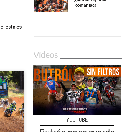
Romaniacs
o, esta es
Vídeos
YOUTUBE
Butrón no se guarda