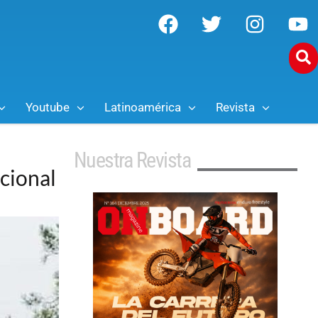
Youtube
Latinoamérica
Revista
Nuestra Revista
cional