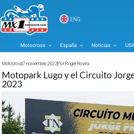
ENG
Motocross
España
Noticias
US
Motocross
7 noviembre 2022
Por
Roger Rovira
Motopark Lugo y el Circuito Jorg
2023