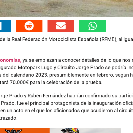
e la Real Federación Motociclista Española (RFME), al igua
tonomías,
ya se empiezan a conocer detalles de lo que nos
naugurado Motopark Lugo y Circuito Jorge Prado se podría in
del calendario 2023, presumiblemente en febrero, según h
ará 70.000€ para la celebración de la prueba.
ge Prado y Rubén Fernández habrían confirmado su particip
ado, fue el principal protagonista de la inauguración oficia
en un acto en el que los aficionados que acudieron al circui
trazado.