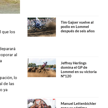
Tim Gajser vuelve al
podio en Lommel
después de seis años
l que los
 deparará
coporar al
a
Jeffrey Herlings
domina el GP de
Lommel en su victoria
N°120
ación, lo
l de las
to ya
Manuel Lettenbichler
gana su séptima