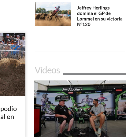
Jeffrey Herlings
domina el GP de
Lommel en su victoria
N°120
Vídeos
 podio
nal en