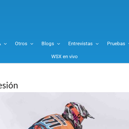
A
Otros
Blogs
Entrevistas
Pruebas
WSX en vivo
esión