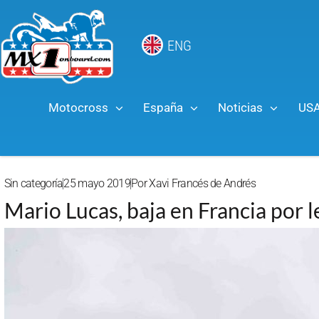
ENG
Motocross
España
Noticias
US
Sin categoría
25 mayo 2019
Por
Xavi Francés de Andrés
Mario Lucas, baja en Francia por l