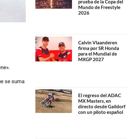
prueba de la Copa del
Mundo de Freestyle
2026
Calvin Vlaanderen
firma por SR Honda
para el Mundial de
MXGP 2027
ene».
que se suma
El regreso del ADAC
MX Masters, en
directo desde Gaildorf
con un piloto español