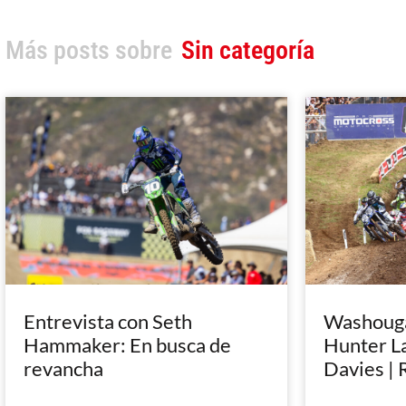
Más posts sobre
Sin categoría
Entrevista con Seth
Washougal
Hammaker: En busca de
Hunter L
revancha
Davies | 