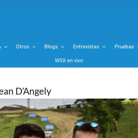
A
Otros
Blogs
Entrevistas
Pruebas
WSX en vivo
Jean D’Angely