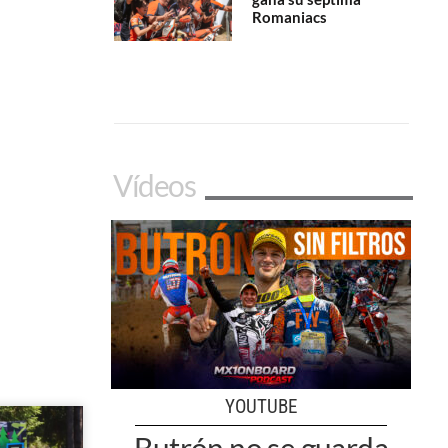
Romaniacs
Vídeos
YOUTUBE
Butrón no se guarda