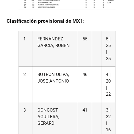
Clasificación provisional de MX1:
1
FERNANDEZ
55
5 |
GARCIA, RUBEN
25
|
25
2
BUTRON OLIVA,
46
4 |
JOSE ANTONIO
20
|
22
3
CONGOST
41
3 |
AGUILERA,
22
GERARD
|
16