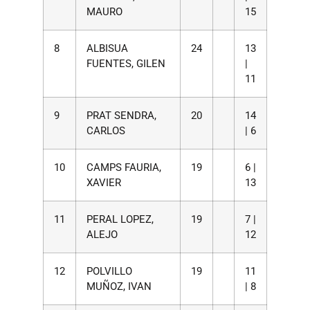
MAURO
15
8
ALBISUA
24
13
FUENTES, GILEN
|
11
9
PRAT SENDRA,
20
14
CARLOS
| 6
10
CAMPS FAURIA,
19
6 |
XAVIER
13
11
PERAL LOPEZ,
19
7 |
ALEJO
12
12
POLVILLO
19
11
MUÑOZ, IVAN
| 8