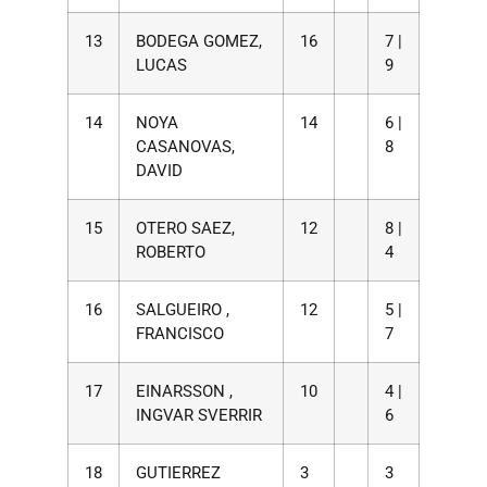
13
BODEGA GOMEZ,
16
7 |
LUCAS
9
14
NOYA
14
6 |
CASANOVAS,
8
DAVID
15
OTERO SAEZ,
12
8 |
ROBERTO
4
16
SALGUEIRO ,
12
5 |
FRANCISCO
7
17
EINARSSON ,
10
4 |
INGVAR SVERRIR
6
18
GUTIERREZ
3
3