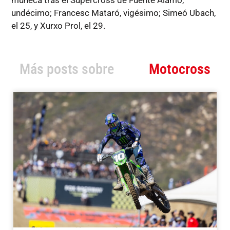
muñeca tras el Supercross de Fuente Álamo,
undécimo; Francesc Mataró, vigésimo; Simeó Ubach,
el 25, y Xurxo Prol, el 29.
Más posts sobre
Motocross