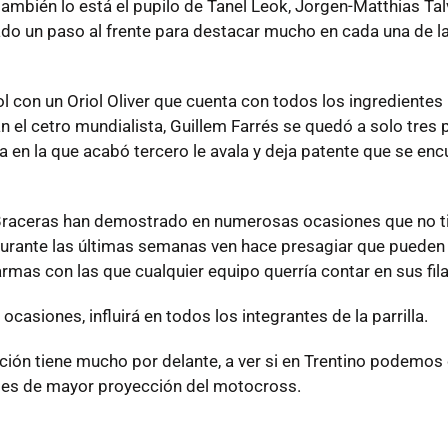
mbién lo está el pupilo de Tanel Leok, Jorgen-Matthias Tal
do un paso al frente para destacar mucho en cada una de l
l con un Oriol Oliver que cuenta con todos los ingredientes 
 el cetro mundialista, Guillem Farrés se quedó a solo tres 
 en la que acabó tercero le avala y deja patente que se enc
d Braceras han demostrado en numerosas ocasiones que no t
 durante las últimas semanas ven hace presagiar que pueden 
as con las que cualquier equipo querría contar en sus fila
asiones, influirá en todos los integrantes de la parrilla.
ción tiene mucho por delante, a ver si en Trentino podemos
íses de mayor proyección del motocross.