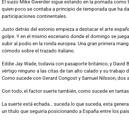
El suizo Mike Gwerder sigue estando en la pomada como ta
quien poco se contaba a principio de temporada que ha da
participaciones continentales.
Justo detrás del estonio empieza a destacar el arte españo
golpe. Y en el mismo escenario donde el domingo se juegan
subir al podio en la ronda europea. Una gran primera manga
cómodo sobre el trazado italiano.
Eddie Jay Wade, todavía con pasaporte británico, y Davi
vértigo ninguno a las citas de tan alto calado y su trabajo
Como sucede con Gerard Congost y Samuel Nilsson, dos arm
Con todo, el factor suerte también, como sucede en tantas oc
La suerte está echada… suceda lo que suceda, esta genera
un título que seguiría posicionando a España entre los pa