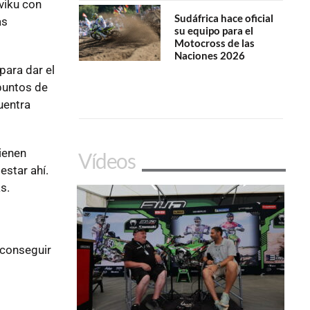
viku con
Sudáfrica hace oficial
as
su equipo para el
Motocross de las
Naciones 2026
para dar el
puntos de
uentra
ienen
Vídeos
estar ahí.
s.
 conseguir