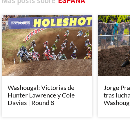
Más posts sobre
ESPAÑA
Washougal: Victorias de
Jorge Pra
Hunter Lawrence y Cole
tras lucha
Davies | Round 8
Washoug