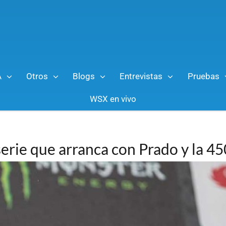
A
Otros
Blogs
Entrevistas
Pruebas
WSX en vivo
erie que arranca con Prado y la 45