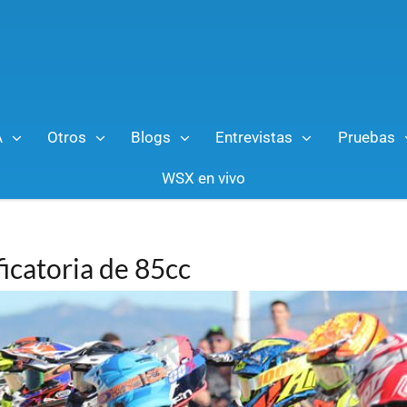
A
Otros
Blogs
Entrevistas
Pruebas
WSX en vivo
ficatoria de 85cc