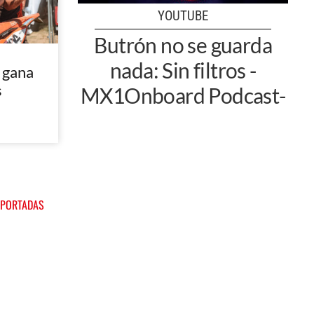
YOUTUBE
Butrón no se guarda
nada: Sin filtros -
 gana
s
MX1Onboard Podcast-
 PORTADAS