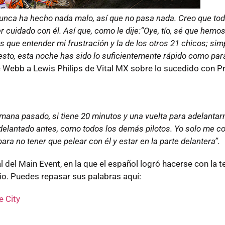
l nunca ha hecho nada malo, así que no pasa nada. Creo que tod
uidado con él. Así que, como le dije:“Oye, tío, sé que hemos
es que entender mi frustración y la de los otros 21 chicos; si
esto, esta noche has sido lo suficientemente rápido como para
de Webb a Lewis Philips de Vital MX sobre lo sucedido con P
emana pasado, si tiene 20 minutos y una vuelta para adelantar
adelantado antes, como todos los demás pilotos. Yo solo me c
ra no tener que pelear con él y estar en la parte delantera”.
del Main Event, en la que el español logró hacerse con la t
io. Puedes repasar sus palabras aquí:
e City