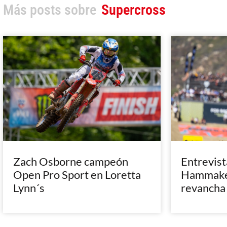
Más posts sobre
Supercross
Zach Osborne campeón
Entrevist
Open Pro Sport en Loretta
Hammaker
Lynn´s
revancha