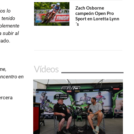
Zach Osborne
os lo
campeón Open Pro
 tenido
Sport en Loretta Lynn
´s
mplemente
 subir al
rado.
Vídeos
me,
oncentro en
ercera