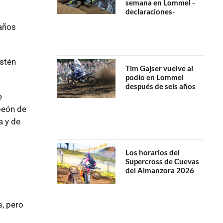
semana en Lommel -
declaraciones-
 años
stén
Tim Gajser vuelve al
podio en Lommel
después de seis años
e
peón de
a y de
Los horarios del
Supercross de Cuevas
del Almanzora 2026
s, pero