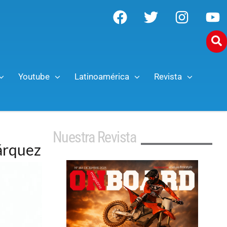
Youtube
Latinoamérica
Revista
Nuestra Revista
árquez