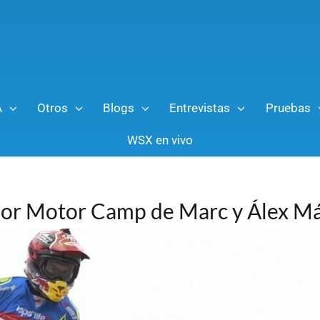
A
Otros
Blogs
Entrevistas
Pruebas
WSX en vivo
unior Motor Camp de Marc y Álex M