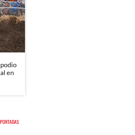
 podio
nal en
 PORTADAS