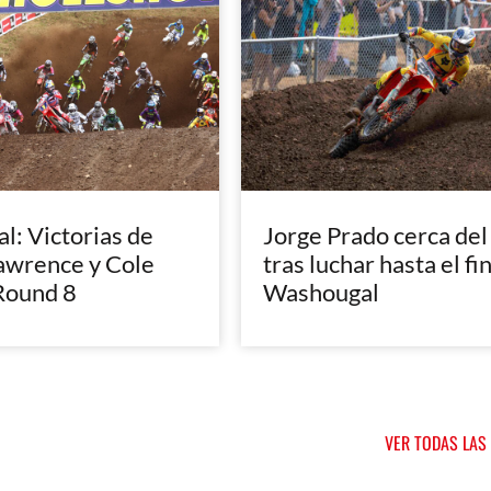
: Victorias de
Jorge Prado cerca del
awrence y Cole
tras luchar hasta el fi
Round 8
Washougal
VER TODAS LAS