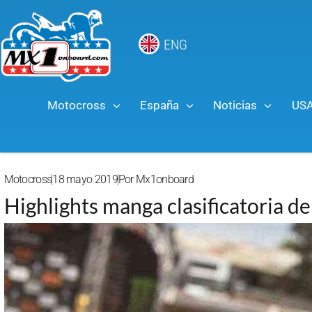
ENG
Motocross
España
Noticias
US
Motocross
18 mayo 2019
Por
Mx1onboard
Highlights manga clasificatoria 