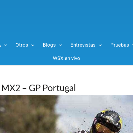
A
Otros
Blogs
Entrevistas
Pruebas
WSX en vivo
de MX2 – GP Portugal