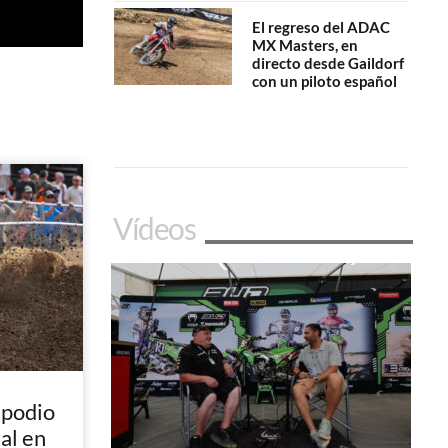
El regreso del ADAC
MX Masters, en
directo desde Gaildorf
con un piloto español
Vídeos
 podio
nal en