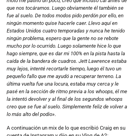
moto me patinó un poco, creo que incluso caí antes de
que nos tocáramos. Luego obviamente él también se
fue al suelo. De todos modos pido perdón por ello, en
ningún momento quise hacerle caer. Llevo aquí en
Estados Unidos cuatro temporadas y nunca he tenido
ningún problema, espero que la gente no se rebote
mucho por lo ocurrido. Luego solamente hice lo que
hago siempre, que es dar mi 100% en la pista hasta la
caída de la bandera de cuadros. Jett Lawrence estaba
muy lejos, intenté recortarle tiempo, luego él tuvo un
pequeño fallo que me ayudó a recuperar terreno. La
última vuelta fue una locura, estaba muy cerca y le
pasé en la sección de ritmo previa a los whoops, él me
la intentó devolver y al final de los segundos whoops
creo que se fue al suelo. Simplemente feliz de volver a
lo más alto del podio»
.
A continuación un mix de lo que escribió Craig en su
cuenta de Instagram y dijo en su Vlog de A2: