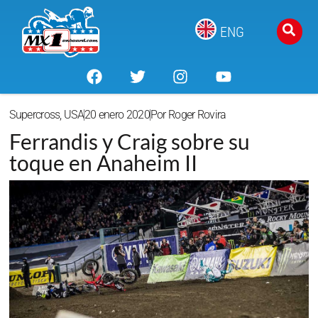
ENG
Supercross
,
USA
20 enero 2020
Por
Roger Rovira
Ferrandis y Craig sobre su
toque en Anaheim II