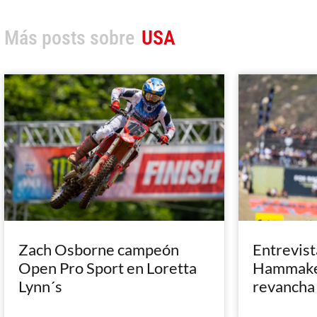
Más posts sobre
USA
Zach Osborne campeón
Entrevist
Open Pro Sport en Loretta
Hammaker
Lynn´s
revancha