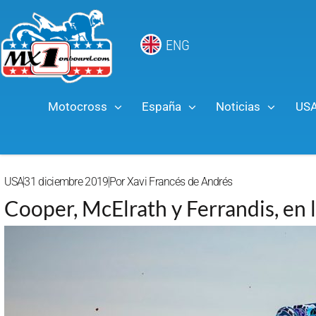
ENG
Motocross
España
Noticias
US
USA
31 diciembre 2019
Por
Xavi Francés de Andrés
Cooper, McElrath y Ferrandis, en 