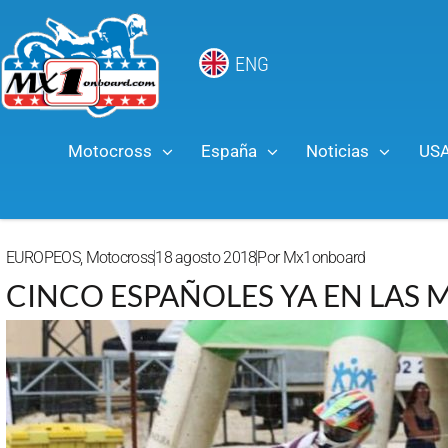
ENG
Motocross
España
Noticias
US
EUROPEOS
,
Motocross
18 agosto 2018
Por
Mx1onboard
CINCO ESPAÑOLES YA EN LAS 