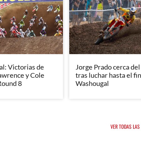
: Victorias de
Jorge Prado cerca del
awrence y Cole
tras luchar hasta el fi
Round 8
Washougal
VER TODAS LAS