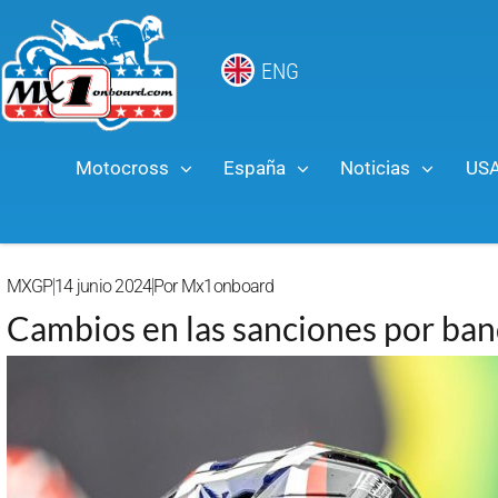
ENG
Motocross
España
Noticias
US
MXGP
14 junio 2024
Por
Mx1onboard
Cambios en las sanciones por ban