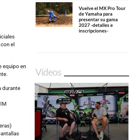
Vuelve el MX Pro Tour
de Yamaha para
presentar su gama
2027 -detalles e
inscripciones-
iciales
 con el
e equipo en
Vídeos
nte.
a durante
FIM
eras)
antallas