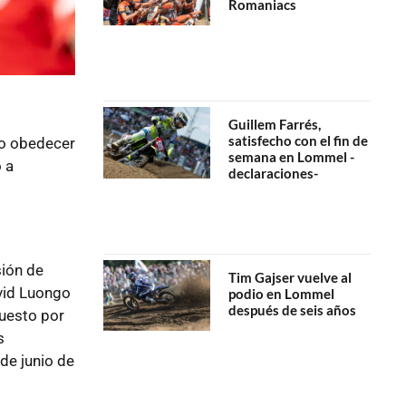
Romaniacs
Guillem Farrés,
satisfecho con el fin de
no obedecer
semana en Lommel -
 a
declaraciones-
sión de
Tim Gajser vuelve al
vid Luongo
podio en Lommel
después de seis años
puesto por
s
e junio de