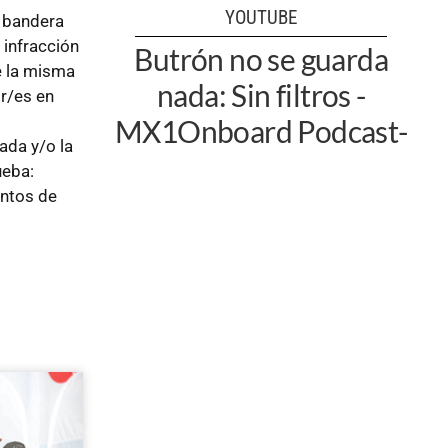
YOUTUBE
a bandera
 infracción
Butrón no se guarda
e la misma
nada: Sin filtros -
or/es en
MX1Onboard Podcast-
ada y/o la
ueba:
untos de