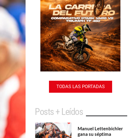
TODAS LAS PORTADAS
Posts + Leídos
Manuel Lettenbichler
gana su séptima