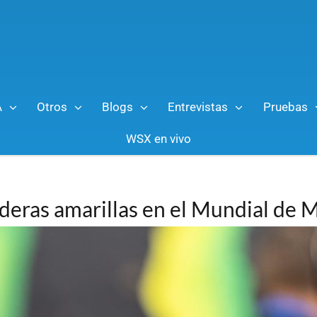
A
Otros
Blogs
Entrevistas
Pruebas
WSX en vivo
deras amarillas en el Mundial de