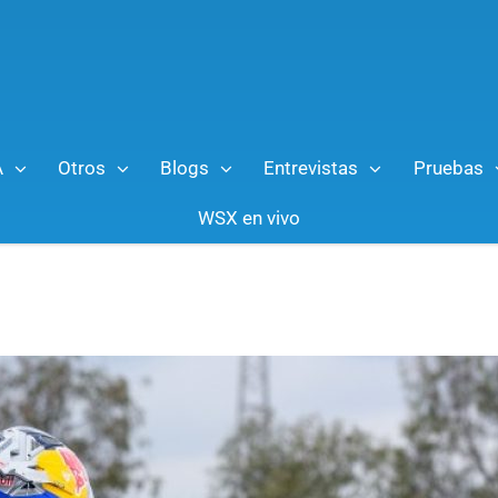
A
Otros
Blogs
Entrevistas
Pruebas
WSX en vivo