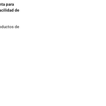
nta para
acilidad de
roductos de